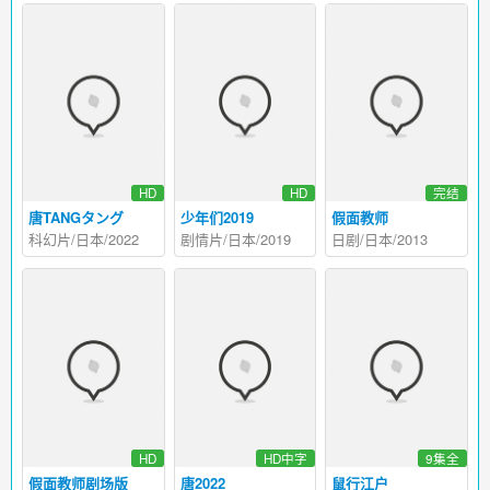
HD
HD
完结
唐TANGタング
少年们2019
假面教师
科幻片/日本/2022
剧情片/日本/2019
日剧/日本/2013
HD
HD中字
9集全
假面教师剧场版
唐2022
鼠行江户