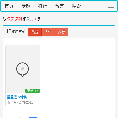
首页
专题
排行
留言
搜索
切
换
导
与
保罗·贝利
相关共
1
条
航
排序方式
最新
人气
推荐
更新HD
诺曼底72小时
战争片/英国/2026