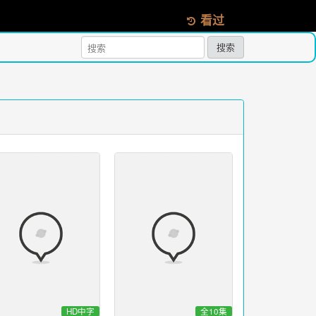
看过
搜索
HD中字
全10集