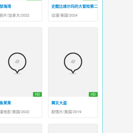
部海湾
史酷比维尔玛的大冒险第二季
剧片/加拿大/2022
动漫/美国/2024
HD
HD
鱼莱莱
舞女大盗
漫电影/美国/2022
剧情片/美国/2019