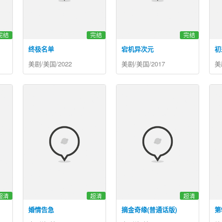
完结
完结
完结
终极名单
宕机异次元
初
美剧/美国/2022
美剧/美国/2017
美
超清
超清
超清
婚情告急
摘金奇缘(普通话版)
第