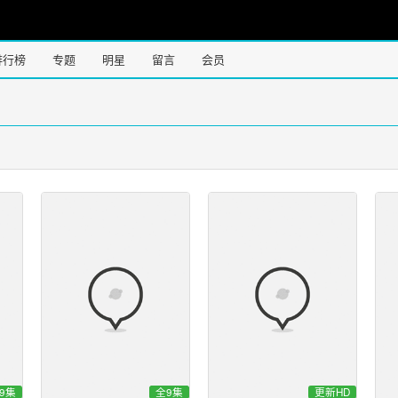
排行榜
专题
明星
留言
会员
9集
全9集
更新HD