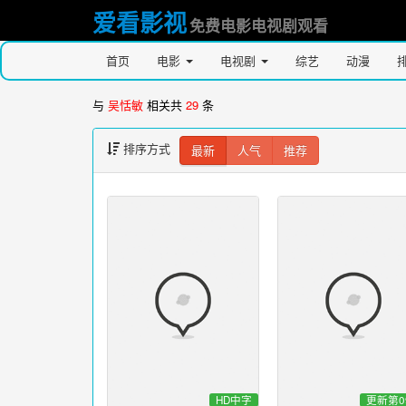
爱看影视
免费电影电视剧观看
首页
电影
电视剧
综艺
动漫
与
吴恬敏
相关共
29
条
排序方式
最新
人气
推荐
HD中字
更新第0