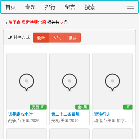
首页
专题
排行
留言
搜索
切
换
导
与
哈里森·奥斯特菲尔德
相关共
6
条
航
排序方式
最新
人气
推荐
更新HD
全6集
HD
诺曼底72小时
第二十二条军规
混沌行走
战争片/英国/2026
美剧/美国/2019
动作片/美国,加拿大/2021