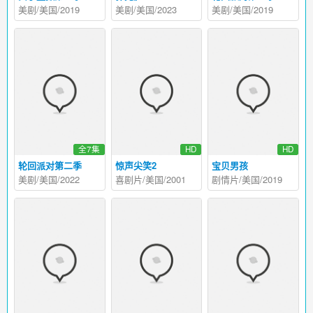
美剧/美国/2019
美剧/美国/2023
美剧/美国/2019
全7集
HD
HD
轮回派对第二季
惊声尖笑2
宝贝男孩
美剧/美国/2022
喜剧片/美国/2001
剧情片/美国/2019