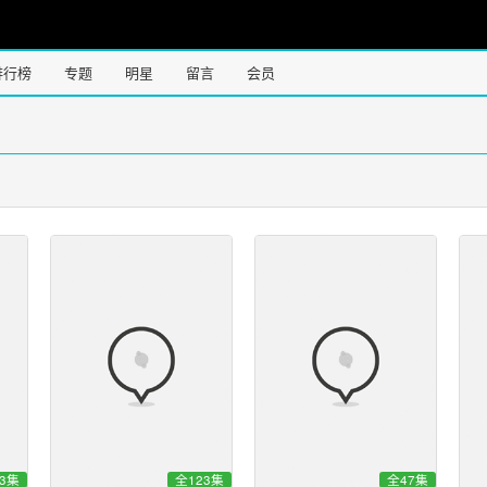
排行榜
专题
明星
留言
会员
3集
全123集
全47集