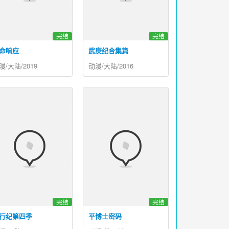
完结
完结
命响应
武庚纪合集篇
漫/大陆/2019
动漫/大陆/2016
完结
完结
行纪第四季
平博士密码