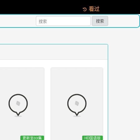
看过
搜索
更新至03集
HD国语版