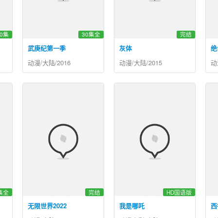
0集
30集全
完结
武庚纪第一季
灰体
绝
动漫/大陆/2016
动漫/大陆/2015
动
集全
完结
HD国语版
无限世界2022
我是哪吒
西