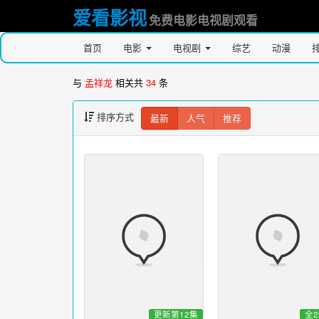
爱看影视
免费电影电视剧观看
首页
电影
电视剧
综艺
动漫
与
孟祥龙
相关共
34
条
排序方式
最新
人气
推荐
更新第12集
全2