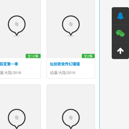
全12集
全2集
辰变第一季
仙剑奇侠传幻璃镜
漫/大陆/2018
动漫/大陆/2019