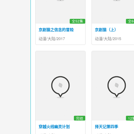
全52集
全6
京剧猫之信念的冒险
京剧猫（上）
动漫/大陆/2017
动漫/大陆/2015
完结
12
穿越火线幽灵计划
择天记第四季