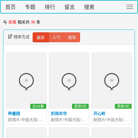
首页
专题
排行
留言
搜索
切
换
导
与
宋禹
相关共
30
条
航
排序方式
最新
人气
推荐
全34集
更新HD
更新HD
种墨园
炽热年华
开心岭
剧情片/中国大陆/2026
剧情片/中国大陆/2025
剧情片/中国大陆/2025