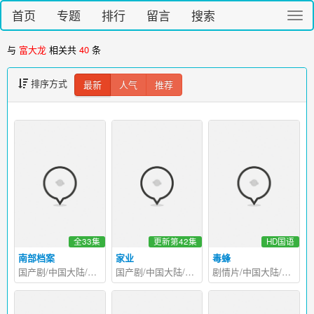
首页
专题
排行
留言
搜索
切
换
导
与
富大龙
相关共
40
条
航
排序方式
最新
人气
推荐
全33集
更新第42集
HD国语
南部档案
家业
毒蜂
国产剧/中国大陆/2026
国产剧/中国大陆/2026
剧情片/中国大陆/2023