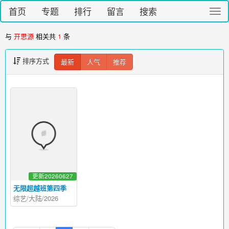
首页
专题
排行
留言
搜索
切
换
导
与
开思源
相关共
1
条
航
排序方式
最新
人气
推荐
更新20260627
无限超越班第四季
综艺/大陆/2026