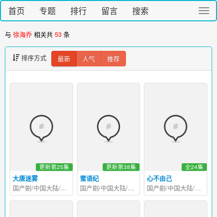
首页
专题
排行
留言
搜索
切
换
导
与
徐海乔
相关共
53
条
航
排序方式
最新
人气
推荐
更新第25集
更新第38集
全24集
大唐迷雾
蜜语纪
心不由己
国产剧/中国大陆/2026
国产剧/中国大陆/2026
国产剧/中国大陆/2026