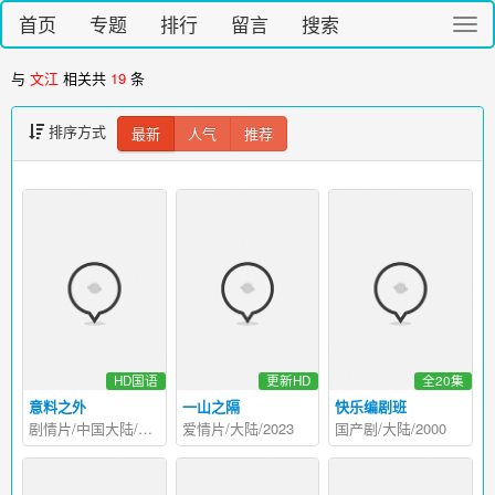
首页
专题
排行
留言
搜索
切
换
导
与
文江
相关共
19
条
航
排序方式
最新
人气
推荐
HD国语
更新HD
全20集
意料之外
一山之隔
快乐编剧班
剧情片/中国大陆/2022
爱情片/大陆/2023
国产剧/大陆/2000