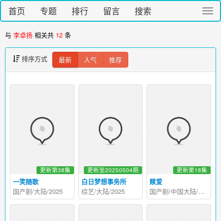
首页
专题
排行
留言
搜索
切
换
导
与
李卓扬
相关共
12
条
航
排序方式
最新
人气
推荐
更新第38集
更新至20250504期
更新第18集
一笑随歌
白日梦想事务所
赎爱
国产剧/大陆/2025
综艺/大陆/2025
国产剧/中国大陆/2024