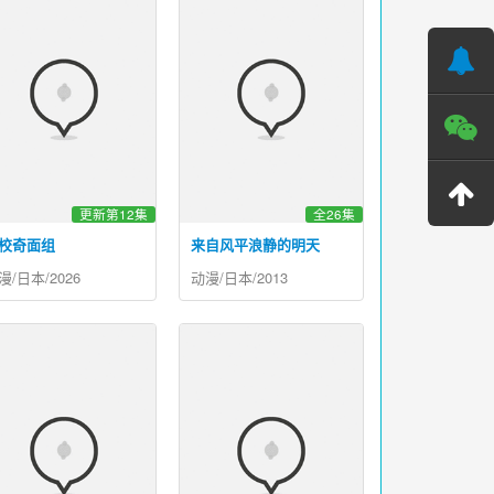
更新第12集
全26集
校奇面组
来自风平浪静的明天
漫/日本/2026
动漫/日本/2013