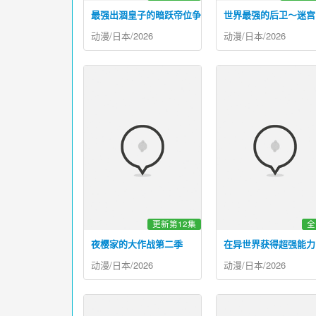
最强出涸皇子的暗跃帝位争夺
世界最强的后卫～迷宫
动漫/日本/2026
动漫/日本/2026
更新第12集
全
夜樱家的大作战第二季
在异世界获得超强能力
动漫/日本/2026
动漫/日本/2026