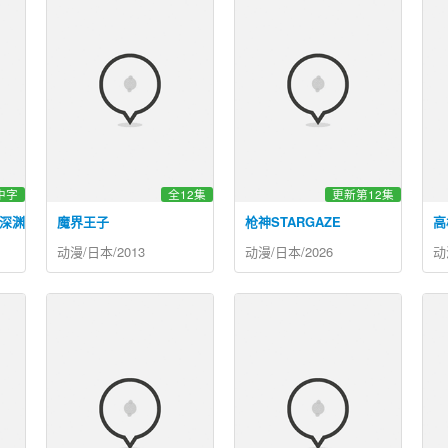
中字
全12集
更新第12集
深渊
魔界王子
枪神STARGAZE
高
动漫/日本/2013
动漫/日本/2026
动