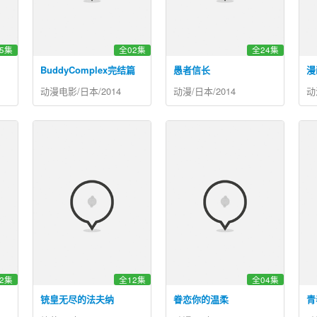
5集
全02集
全24集
BuddyComplex完结篇
愚者信长
漫
动漫电影/日本/2014
动漫/日本/2014
动
2集
全12集
全04集
铳皇无尽的法夫纳
眷恋你的温柔
青