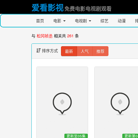
爱看影视
免费电影电视剧观看
首页
电影
电视剧
综艺
动漫
与
松冈祯丞
相关共
261
条
排序方式
最新
人气
推荐
更新至05集
更新第0