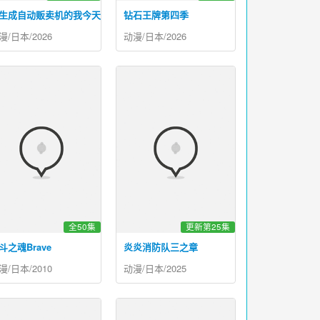
生成自动贩卖机的我今天也在迷宫徘徊第三季
钻石王牌第四季
漫/日本/2026
动漫/日本/2026
全50集
更新第25集
斗之魂Brave
炎炎消防队三之章
漫/日本/2010
动漫/日本/2025