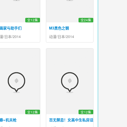
全12集
全24集
画家与助手们
M3黑色之钢
漫/日本/2014
动漫/日本/2014
全12集
全12集
春×机关枪
百无禁忌！女高中生私房话