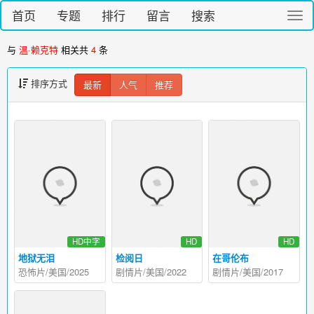
首页
专题
排行
留言
搜索
切
换
导
与
温·赖克特
相关共
4
条
航
排序方式
最新
人气
推荐
HD中字
HD
HD
地狱无泪
检阅日
在哥伦布
恐怖片/美国/2025
剧情片/美国/2022
剧情片/美国/2017