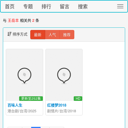
首页
专题
排行
留言
搜索
切
换
导
与
王岳丰
相关共
2
条
航
排序方式
最新
人气
推荐
更新至252集
HD
百味人生
红楼梦2018
港台剧/台湾/2025
剧情片/台湾/2018