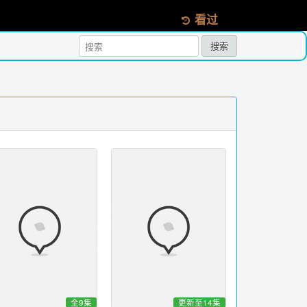
看过
搜索
全9集
更新至14集