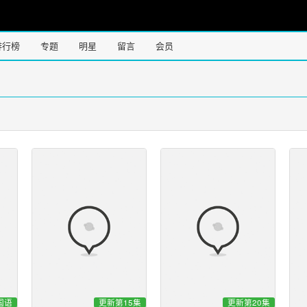
排行榜
专题
明星
留言
会员
国语
更新第15集
更新第20集