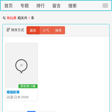
首页
专题
排行
留言
搜索
切
换
导
与
祐仙勇
相关共
1
条
航
排序方式
最新
人气
推荐
更新第13集
婚姻剧毒
动漫/日本/2026