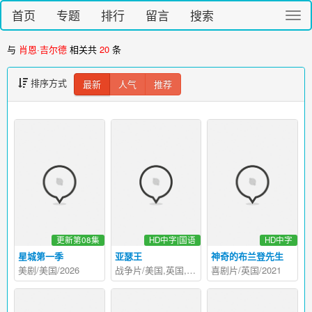
首页
专题
排行
留言
搜索
切
换
导
与
肖恩·吉尔德
相关共
20
条
航
排序方式
最新
人气
推荐
更新第08集
HD中字|国语
HD中字
星城第一季
亚瑟王
神奇的布兰登先生
美剧/美国/2026
战争片/美国,英国,爱尔兰/2004
喜剧片/英国/2021