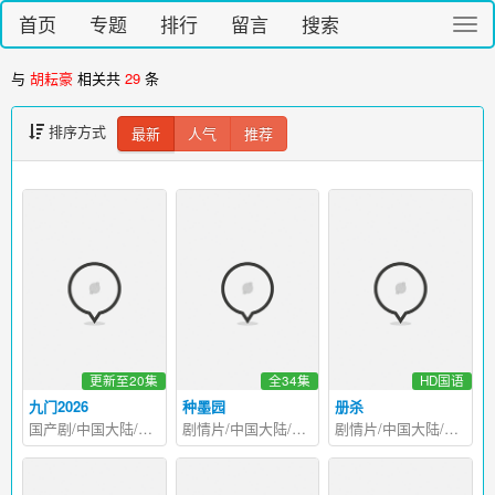
首页
专题
排行
留言
搜索
切
换
导
与
胡耘豪
相关共
29
条
航
排序方式
最新
人气
推荐
更新至20集
全34集
HD国语
九门2026
种墨园
册杀
国产剧/中国大陆/2026
剧情片/中国大陆/2026
剧情片/中国大陆/2025