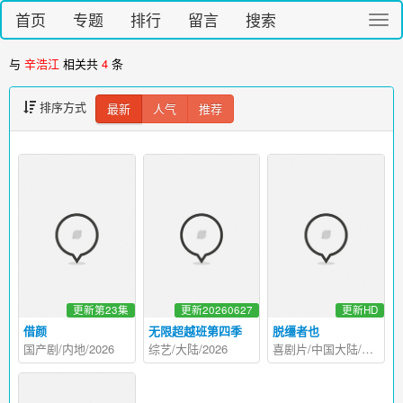
首页
专题
排行
留言
搜索
切
换
导
与
辛浩江
相关共
4
条
航
排序方式
最新
人气
推荐
更新第23集
更新20260627
更新HD
借颜
无限超越班第四季
脱缰者也
国产剧/内地/2026
综艺/大陆/2026
喜剧片/中国大陆/2025