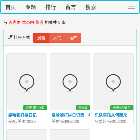
首页
专题
排行
留言
搜索
切
换
导
与
迈克尔·本杰明·华盛
相关共
5
条
航
排序方式
最新
人气
推荐
更新第09集
全9集
更新纪录片
曼哈顿打拼日记
曼哈顿打拼日记第一季
乐队男孩从何而来
美剧/美国/2026
美剧/美国/2026
纪录片/美国/2020