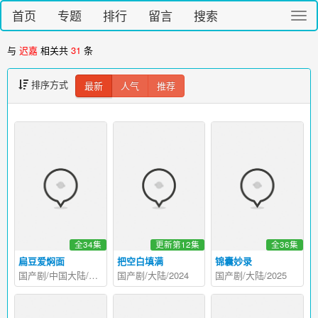
首页
专题
排行
留言
搜索
切
换
导
与
迟嘉
相关共
31
条
航
排序方式
最新
人气
推荐
全34集
更新第12集
全36集
扁豆爱焖面
把空白填满
锦囊妙录
国产剧/中国大陆/2026
国产剧/大陆/2024
国产剧/大陆/2025