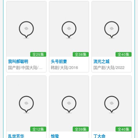
全25集
全38集
全40集
我叫郝聪明
头号前妻
流光之城
国产剧/中国大陆/2013
韩剧/大陆/2016
国产剧/大陆/2022
全12集
全39集
全40集
乱世芳华
惊蛰
丁大命