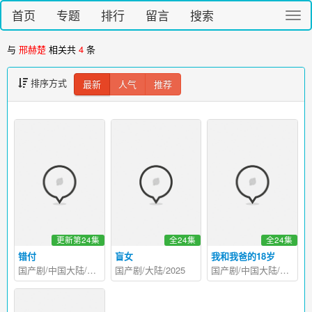
首页
专题
排行
留言
搜索
切
换
导
与
邢赫楚
相关共
4
条
航
排序方式
最新
人气
推荐
更新第24集
全24集
全24集
错付
盲女
我和我爸的18岁
国产剧/中国大陆/2026
国产剧/大陆/2025
国产剧/中国大陆/2024