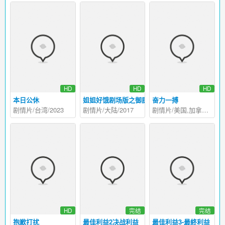
HD
HD
HD
本日公休
姐姐好饿剧场版之御厨大作战
奋力一搏
剧情片/台湾/2023
剧情片/大陆/2017
剧情片/美国,加拿大Canada/2015
HD
完结
完结
抱歉打扰
最佳利益2决战利益
最佳利益3-最終利益