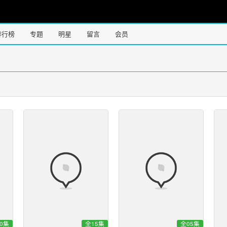
排行榜
专题
明星
留言
会员
0集
全15集
全05集