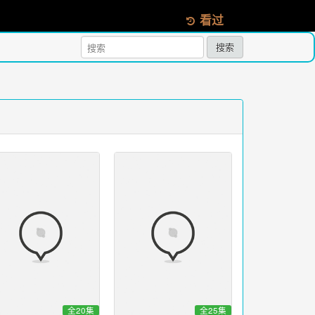
看过
搜索
全20集
全25集