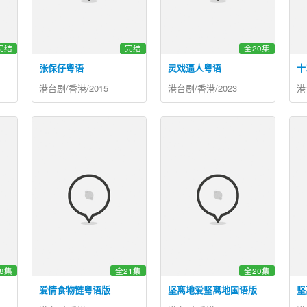
完结
完结
全20集
张保仔粤语
灵戏逼人粤语
十
港台剧/香港/2015
港台剧/香港/2023
港
8集
全21集
全20集
爱情食物链粤语版
坚离地爱坚离地国语版
坚