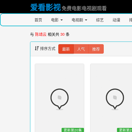
爱看影视
免费电影电视剧观看
首页
电影
电视剧
综艺
动漫
与
陈靖云
相关共
30
条
排序方式
最新
人气
推荐
更新第20集
更新第2