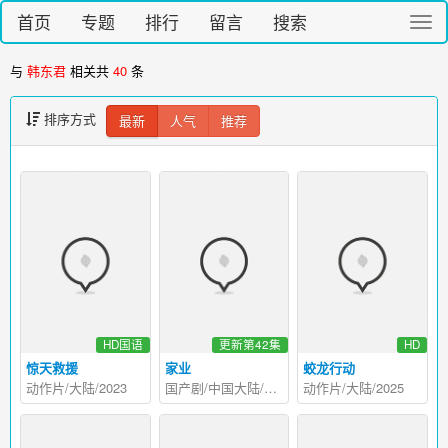
首页
专题
排行
留言
搜索
切
换
导
与
韩东君
相关共
40
条
航
排序方式
最新
人气
推荐
HD国语
更新第42集
HD
惊天救援
家业
蛟龙行动
动作片/大陆/2023
国产剧/中国大陆/2026
动作片/大陆/2025