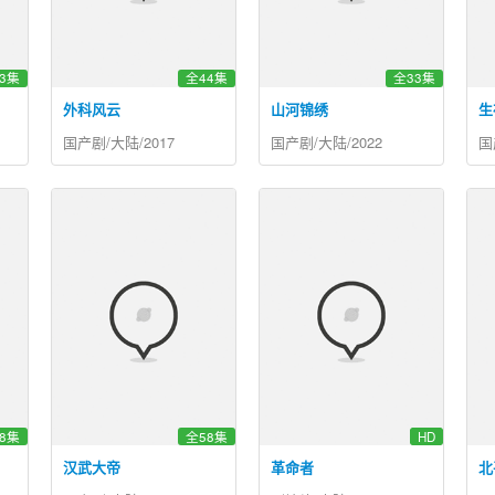
3集
全44集
全33集
外科风云
山河锦绣
生
国产剧/大陆/2017
国产剧/大陆/2022
国
8集
全58集
HD
汉武大帝
革命者
北