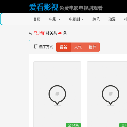
爱看影视
免费电影电视剧观看
首页
电影
电视剧
综艺
动漫
与
马少骅
相关共
46
条
排序方式
最新
人气
推荐
全34集
全4