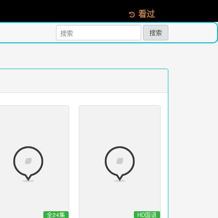
看过
搜索
全24集
HD国语