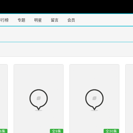
排行榜
专题
明星
留言
会员
6集
全9集
全30集