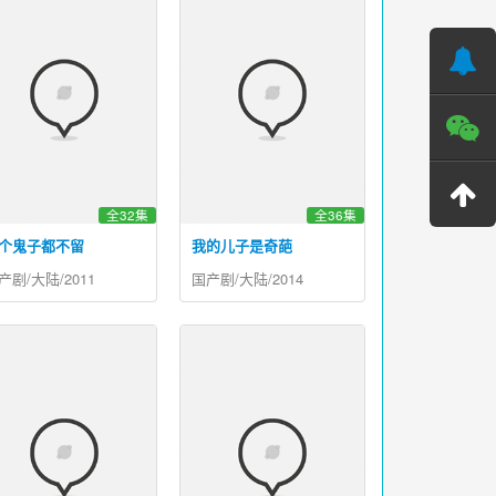
全32集
全36集
个鬼子都不留
我的儿子是奇葩
产剧/大陆/2011
国产剧/大陆/2014