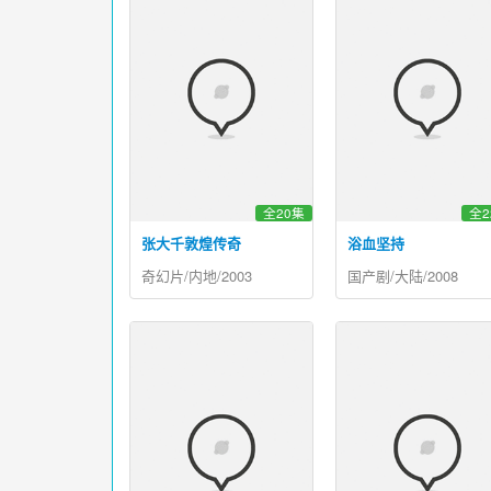
全20集
全2
张大千敦煌传奇
浴血坚持
奇幻片/内地/2003
国产剧/大陆/2008