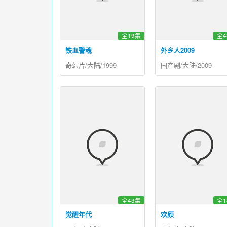
全19集
全4
铁血警魂
外乡人2009
奇幻片/大陆/1999
国产剧/大陆/2009
全43集
全1
觉醒年代
欢颜