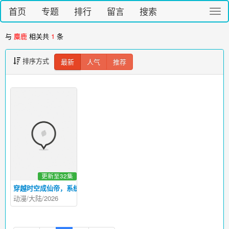
首页
专题
排行
留言
搜索
切
换
导
与
麋鹿
相关共
1
条
航
排序方式
最新
人气
推荐
更新至32集
穿越时空成仙帝，系统迟到八万年
动漫/大陆/2026