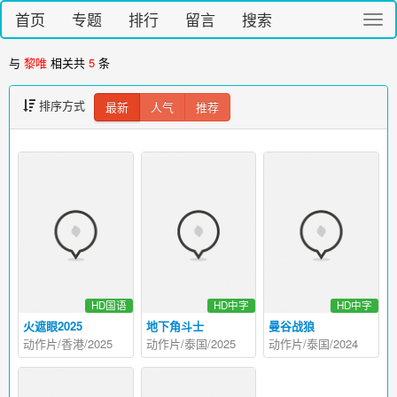
首页
专题
排行
留言
搜索
切
换
导
与
黎唯
相关共
5
条
航
排序方式
最新
人气
推荐
HD国语
HD中字
HD中字
火遮眼2025
地下角斗士
曼谷战狼
动作片/香港/2025
动作片/泰国/2025
动作片/泰国/2024