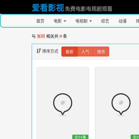
爱看影视
免费电影电视剧观看
首页
电影
电视剧
综艺
动漫
与
张珂
相关共
9
条
排序方式
最新
人气
推荐
全34集
全2