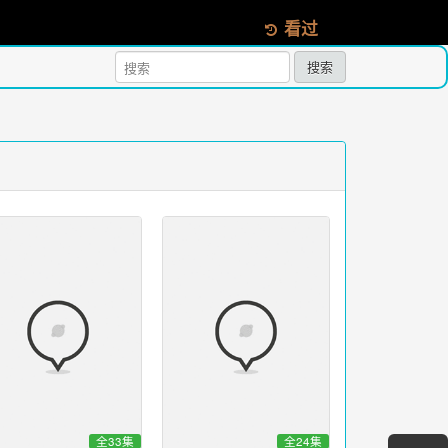
看过
搜索
全33集
全24集