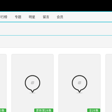
排行榜
专题
明星
留言
会员
0集
更新第28集
全28集