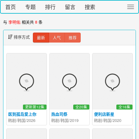
首页
专题
排行
留言
搜索
切
换
导
与
李明佑
相关共
8
条
航
排序方式
最新
人气
推荐
更新第12集
全20集
全16集
医到孤岛爱上你
热血司祭
便利店新星
韩剧/韩国/2026
韩剧/韩国/2019
韩剧/韩国/2020