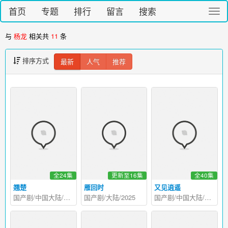
首页
专题
排行
留言
搜索
切
换
导
与
杨龙
相关共
11
条
航
排序方式
最新
人气
推荐
全24集
更新至16集
全40集
翘楚
雁回时
又见逍遥
国产剧/中国大陆/2026
国产剧/大陆/2025
国产剧/中国大陆/2024