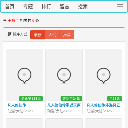
首页
专题
排行
留言
搜索
切
换
导
与
王裕仁
相关共
6
条
航
排序方式
最新
人气
推荐
更新第185集
更新至24集
全28集
凡人修仙传
凡人修仙传重返天南
凡人修仙传外海风云
动漫/大陆/2020
动漫/大陆/2025
动漫/大陆/2025