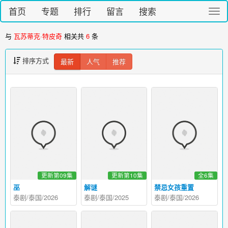
首页
专题
排行
留言
搜索
切
换
导
与
瓦苏蒂克·特皮奇
相关共
6
条
航
排序方式
最新
人气
推荐
更新第09集
更新第10集
全6集
巫
解谜
禁忌女孩重置
泰剧/泰国/2026
泰剧/泰国/2025
泰剧/泰国/2026