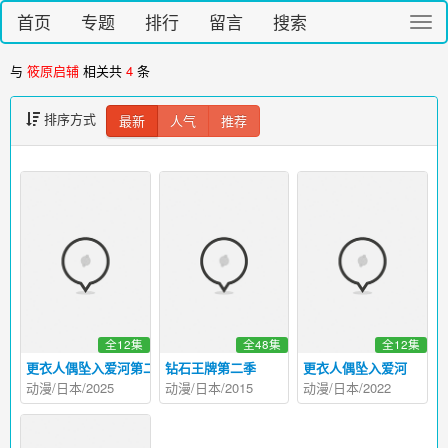
首页
专题
排行
留言
搜索
切
换
导
与
筱原启辅
相关共
4
条
航
排序方式
最新
人气
推荐
全12集
全48集
全12集
更衣人偶坠入爱河第二季
钻石王牌第二季
更衣人偶坠入爱河
动漫/日本/2025
动漫/日本/2015
动漫/日本/2022