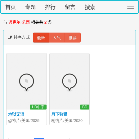
首页
专题
排行
留言
搜索
切
换
导
与
迈克尔·凯西
相关共
2
条
航
排序方式
最新
人气
推荐
HD中字
BD
地狱无泪
月下狩猎
恐怖片/美国/2025
剧情片/美国/2020