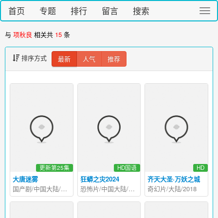
首页
专题
排行
留言
搜索
切
换
导
与
项秋良
相关共
15
条
航
排序方式
最新
人气
推荐
更新第25集
HD国语
HD
大唐迷雾
狂蟒之灾2024
齐天大圣·万妖之城
国产剧/中国大陆/2026
恐怖片/中国大陆/2024
奇幻片/大陆/2018