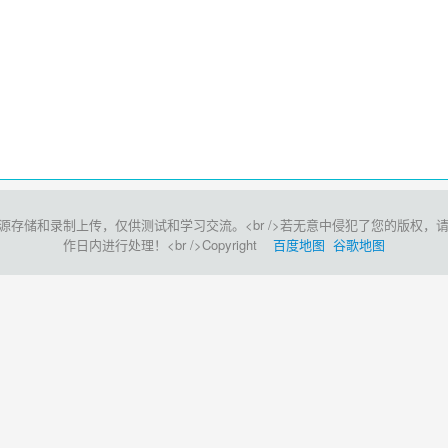
和录制上传，仅供测试和学习交流。<br />若无意中侵犯了您的版权，请点击此处<
作日内进行处理！<br />Copyright
百度地图
谷歌地图