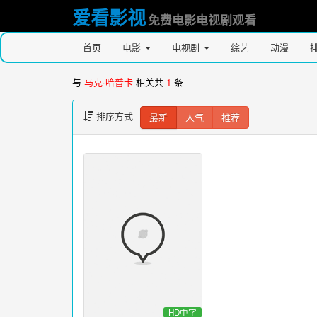
爱看影视
免费电影电视剧观看
首页
电影
电视剧
综艺
动漫
与
马克·哈普卡
相关共
1
条
排序方式
最新
人气
推荐
HD中字