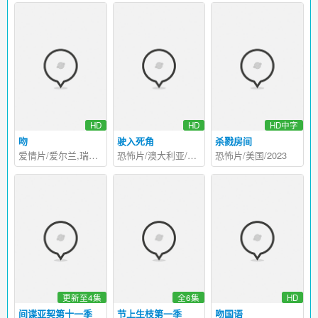
HD
HD
HD中字
吻
驶入死角
杀戮房间
爱情片/爱尔兰,瑞典/2008
恐怖片/澳大利亚/1986
恐怖片/美国/2023
更新至4集
全6集
HD
间谍亚契第十一季
节上生枝第一季
吻国语