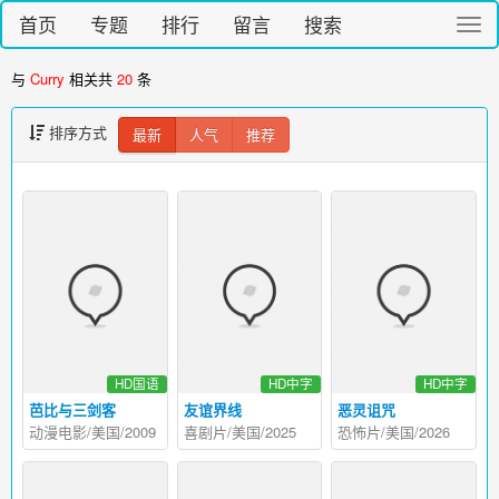
首页
专题
排行
留言
搜索
切
换
导
与
Curry
相关共
20
条
航
排序方式
最新
人气
推荐
HD国语
HD中字
HD中字
芭比与三剑客
友谊界线
恶灵诅咒
动漫电影/美国/2009
喜剧片/美国/2025
恐怖片/美国/2026