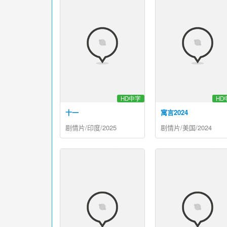
HD中字
HD
十一
寓言2024
剧情片/印度/2025
剧情片/美国/2024