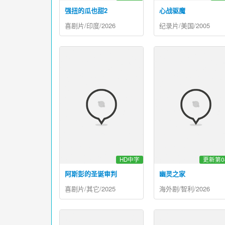
强扭的瓜也甜2
心战驱魔
喜剧片/印度/2026
纪录片/美国/2005
HD中字
更新第0
阿斯彭的圣诞审判
幽灵之家
喜剧片/其它/2025
海外剧/智利/2026