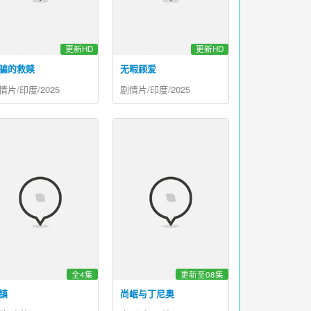
更新HD
更新HD
骗的救赎
无暇顾爱
情片/印度/2025
剧情片/印度/2025
全4集
更新至08集
镇
尚岷与丁尼奥