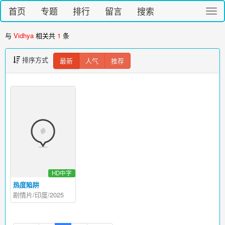
首页
专题
排行
留言
搜索
切
换
导
与
Vidhya
相关共
1
条
航
排序方式
最新
人气
推荐
HD中字
热度陷阱
剧情片/印度/2025