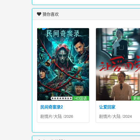
猜你喜欢
HD国语
更新
民间奇案录2
让爱回家
剧情片
/
大陆
/
2026
剧情片
/
大陆
/
2024