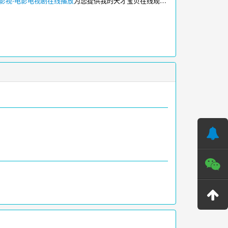
影视-电影电视剧在线播放
为您提供我的天才宝贝在线观