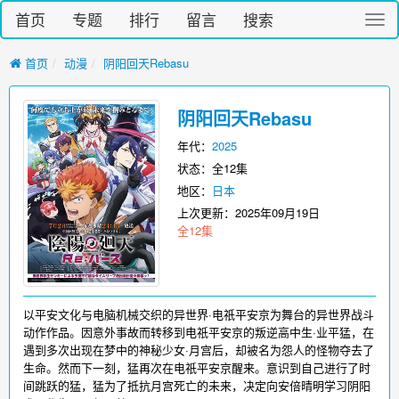
首页
专题
排行
留言
搜索
切
换
导
首页
动漫
阴阳回天Rebasu
航
阴阳回天Rebasu
年代：
2025
状态：全12集
地区：
日本
上次更新：
2025年09月19日
全12集
以平安文化与电脑机械交织的异世界·电祇平安京为舞台的异世界战斗
动作作品。因意外事故而转移到电祇平安京的叛逆高中生·业平猛，在
遇到多次出现在梦中的神秘少女·月宫后，却被名为怨人的怪物夺去了
生命。然而下一刻，猛再次在电祇平安京醒来。意识到自己进行了时
间跳跃的猛，猛为了抵抗月宫死亡的未来，决定向安倍晴明学习阴阳