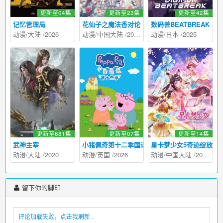
更新至04集
更新至23集
更新至42集
记忆管理局
花仙子之魔法香对论
数码兽BEATBREAK
动漫
/
大陆
/
2026
动漫
/
中国大陆
/
2026
动漫
/
日本
/
2025
更新至681集
更新至07集
更新至14集
武神主宰
小猪佩奇第十二季国语
星卡梦少女5奇迹绽放
动漫
/
大陆
/
2020
动漫
/
英国
/
2026
动漫
/
中国大陆
/
2026
留下你的脚印
评论加载失败，点击我刷新...