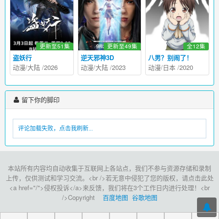
更新至51集
更新至49集
全12集
盗妖行
逆天邪神3D
八男？别闹了！
动漫
/
大陆
/
2026
动漫
/
大陆
/
2023
动漫
/
日本
/
2020
留下你的脚印
评论加载失败，点击我刷新...
本站所有内容均自动收集于互联网上各站点，我们不参与资源存储和录制
上传，仅供测试和学习交流。<br />若无意中侵犯了您的版权，请点击此处
<a href="/">侵权投诉</a>来反馈，我们将在3个工作日内进行处理！<br
/>Copyright
百度地图
谷歌地图