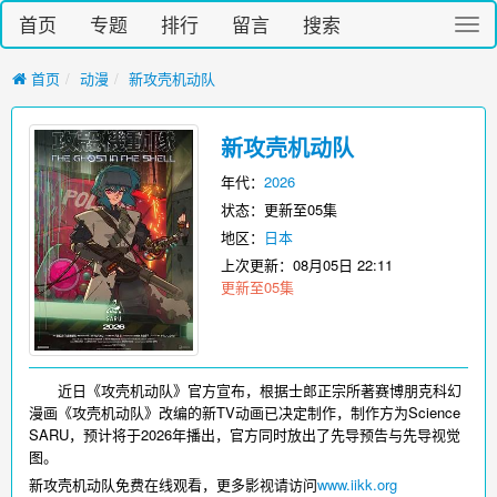
首页
专题
排行
留言
搜索
切
换
导
首页
动漫
新攻壳机动队
航
新攻壳机动队
年代：
2026
状态：更新至05集
地区：
日本
上次更新：
08月05日 22:11
更新至05集
近日《攻壳机动队》官方宣布，根据士郎正宗所著赛博朋克科幻
漫画《攻壳机动队》改编的新TV动画已决定制作，制作方为Science
SARU，预计将于2026年播出，官方同时放出了先导预告与先导视觉
图。
新攻壳机动队免费在线观看，更多影视请访问
www.iikk.org