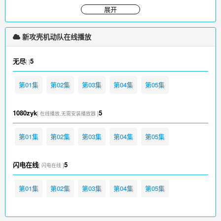
展开
新攻壳机动队在线播放
无尽
5
[ ]
第01集
第02集
第03集
第04集
第05集
1080zyk
5
[ 在线播放,无需安装播放器 ]
第01集
第02集
第03集
第04集
第05集
闪电在线
5
[ 闪电在线 ]
第01集
第02集
第03集
第04集
第05集