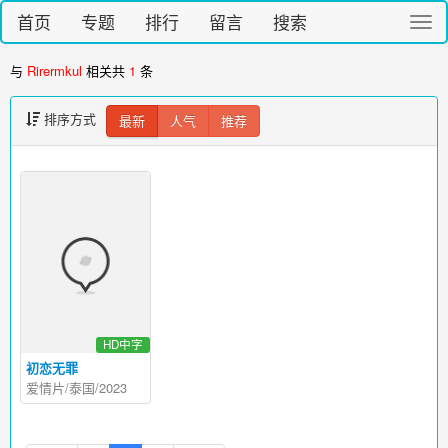
首页
专题
排行
留言
搜索
切
换
导
与
Rirermkul
相关共
1
条
航
排序方式
最新
人气
推荐
HD中字
初恋无罪
爱情片/泰国/2023