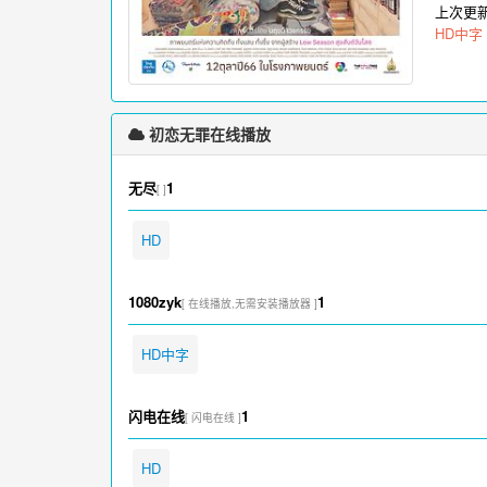
上次更
HD中字
初恋无罪在线播放
无尽
1
[ ]
HD
1080zyk
1
[ 在线播放,无需安装播放器 ]
HD中字
闪电在线
1
[ 闪电在线 ]
HD