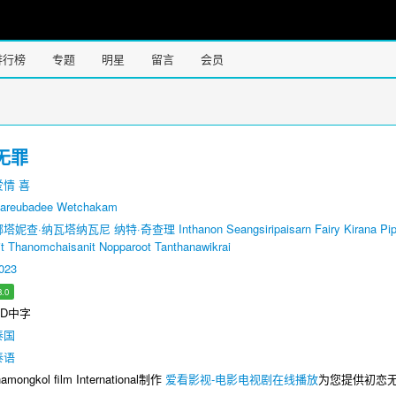
排行榜
专题
明星
留言
会员
无罪
爱情
喜
areubadee
Wetchakam
娜塔妮查·纳瓦塔纳瓦尼
纳特·奇查理
Inthanon
Seangsiripaisarn
Fairy
Kirana
Pip
t
Thanomchaisanit
Nopparoot
Tanthanawikrai
023
8.0
D中字
泰国
泰语
ngkol film International制作
爱看影视-电影电视剧在线播放
为您提供初恋