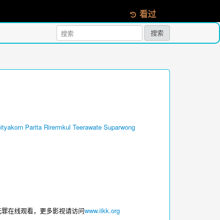
看过
搜索
ityakorn
Parita
Rirermkul
Teerawate
Suparwong
无罪在线观看，更多影视请访问
www.iikk.org