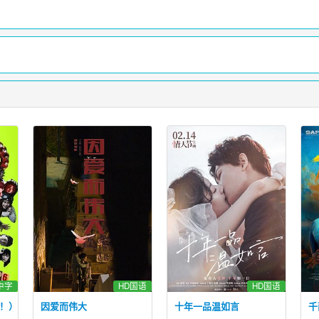
中字
HD国语
HD国语
！）这家伙电影版
因爱而伟大
十年一品温如言
千