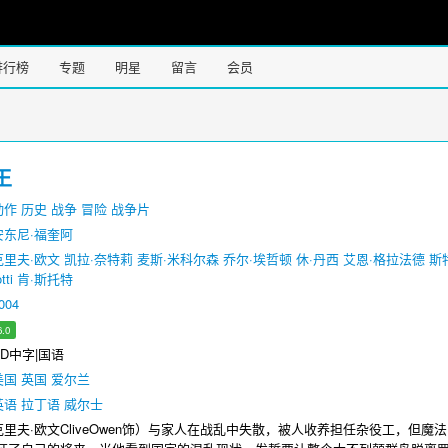
排行榜
专题
明星
留言
会员
王
动作
历史
战争
冒险
战争片
安东尼·福奎阿
克里夫·欧文
凯拉·奈特莉
麦斯·米科尔森
乔尔·埃哲顿
休·丹西
艾恩·格拉法德
斯
tti
肯·斯托特
004
6.0
D中字|国语
美国
英国
爱尔兰
英语
拉丁语
威尔士
里夫·欧文CliveOwen饰）与家人在战乱中失散，被人收养担任杂役工，但