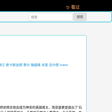
看过
搜索
特兰·斯卡斯加德
蒂尔·施威格
肖恩·吉尔德
Ivano
魔法师却预言他会成为神圣的英国君主，而亚瑟更是拔出了“石