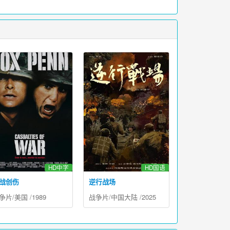
HD中字
HD国语
战创伤
逆行战场
争片
/
美国
/
1989
战争片
/
中国大陆
/
2025