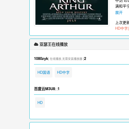
中剑”
满和平
勇的战
展开
游击队。
上次更
的故事
HD中字
亚瑟王在线播放
1080zyk
2
[ 在线播放,无需安装播放器 ]
HD国语
HD中字
百度云M3U8
1
[ ]
HD