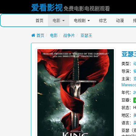
爱看影视
免费电影电视剧观看
首页
电影
电视剧
综艺
动漫
首页
电影
战争片
亚瑟王
亚瑟
类型：
导演：
主演：
Maresco
年代：
2
豆瓣：
状态：H
地区：
语言：
亚瑟（克