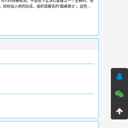
罗马人的残暴统治。于是他下定决心要建立一个全新的，充
，纷纷加入他的队伍，组织成著名的“圆桌骑士”。这些英
到凶残萨克森人的侵略“蓝军”——由贫民和流浪汉组成的
立战斗联盟。当两个从前的夙敌携手共同奋斗后，又会发生怎样
ww.iikk.org