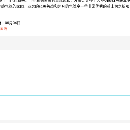
印证了自己的将来。当他看到国家的混乱现状，发誓要让整个大不列颠群岛脱离
宁静气氛的家园。亚瑟的骁勇善战和超凡的气魄令一些非常优秀的骑士为之折服
士在亚瑟的带领下一路势如破竹，取得了令人骄傲的战绩。骑士们遇到了同样受
为了战斗与他们的领导格温娜维尔（凯拉·奈特丽KeiraKnightley饰）建
新：
06月04日
呢？
爱看影视-电影电视剧在线播放
为您提供亚瑟王在线观看，更多影视请访问
w
|国语