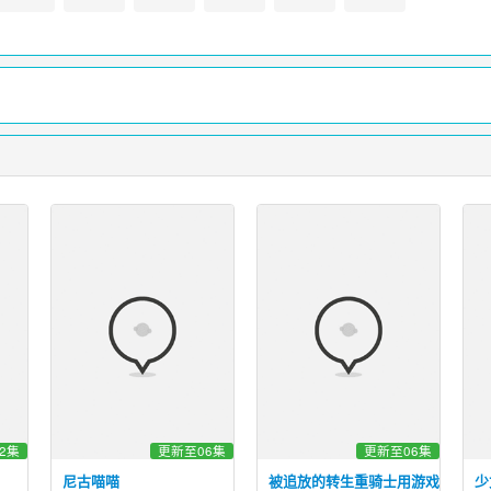
2集
更新至06集
更新至06集
尼古喵喵
被追放的转生重骑士用游戏知识开
少