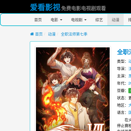
爱看影视
免费电影电视剧观看
首页
电影
电视剧
综艺
动漫
首页
动漫
全职法师第七季
全职
类型：
导演：
主演：
年代：
2
豆瓣：
状态：更
地区：
语言：
在火焰
停止赛