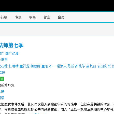
排行榜
专题
明星
留言
会员
法师第七季
动作
国产动漫
沈振东
黑石稔
杜晴晴
孟祥龙
柯暮卿
孟阳
不一
谢添天
陈新玥
筱筝
高其昌
袁国庆
忙
026
1.0
新第12集
大陆
国语
魔女事件之后，莫凡再次投入到魔都学府的修炼中，但就在最关键的时刻，
程，带着魔都血族好友柳茹共同赶赴古都，闯入了正处于妖魔活跃期的中心地带